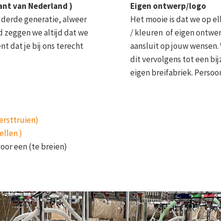
gant van Nederland )
Eigen ontwerp/logo
s derde generatie, alweer
Het mooie is dat we op e
nd zeggen we altijd dat we
/ kleuren of eigen ontwe
t dat je bij ons terecht
aansluit op jouw wensen.
dit vervolgens tot een bi
eigen breifabriek. Persoo
ersttruien)
ellen )
voor een (te breien)