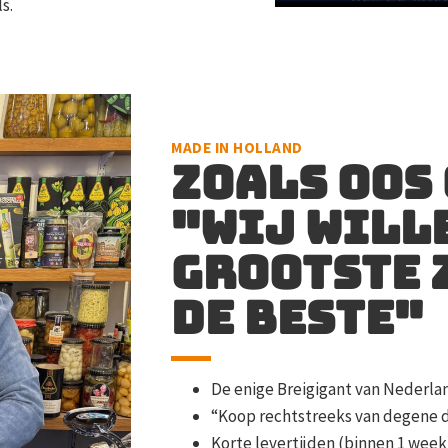
s.
MADE IN HOLLAND
Zoals Oos 
"wij will
grootste 
de beste"
De enige Breigigant van Nederla
“Koop rechtstreeks van degene 
Korte levertijden (binnen 1 week