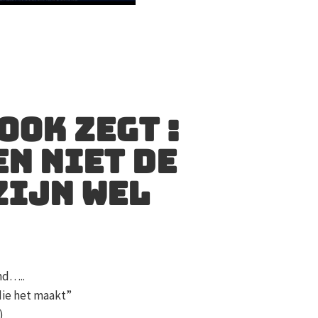
ook zegt :
en niet de
zijn wel
nd…..
die het maakt”
)