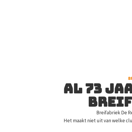
B
Al 73 ja
breif
Breifabriek De R
Het maakt niet uit van welke club