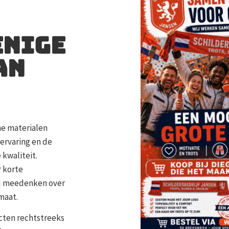
enige
an
me materialen
ervaring en de
kwaliteit.
r korte
ij meedenken over
maat.
cten rechtstreeks