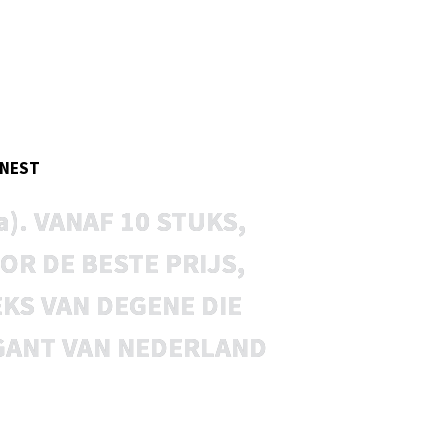
MUTSEN
ONEST
a). VANAF 10 STUKS,
OR DE BESTE PRIJS,
KS VAN DEGENE DIE
IGANT VAN NEDERLAND