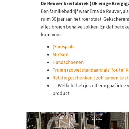
De Reuver breifabriek ( DE enige Breigi
Een familiebedrijf waar Erna de Reuver, al
ruim 30 jaar aan het roer staat. Gekschere
alles breien behalve sokken. En dat beteken
kunt voor:
(Fan)sjaals
Mutsen
Handschoenen
Truien (zowel standaard als ‘foute’ K
Relatiegeschenken ( zelf samen te st
… Wellicht heb je zelf een gaaf idee 
product