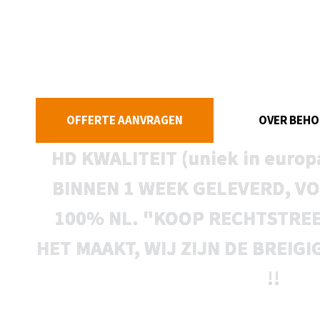
SJAALS, 
ENZ.
OFFERTE AANVRAGEN
OVER BEH
HD KWALITEIT (uniek in europ
BINNEN 1 WEEK GELEVERD, VO
100% NL. "KOOP RECHTSTREE
HET MAAKT, WIJ ZIJN DE BREIG
!!