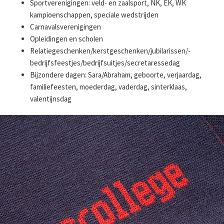
Sportverenigingen: veld- en zaalsport, NK, EK, WK
kampioenschappen, speciale wedstrijden
Carnavalsverenigingen
Opleidingen en scholen
Relatiegeschenken/­kerstgeschenken/­jubilarissen/­
bedrijfsfeestjes/­bedrijfsuitjes/­secretaressedag
Bijzondere dagen: Sara/Abraham, geboorte, verjaardag,
familiefeesten, moederdag, vaderdag, sinterklaas,
valentijnsdag