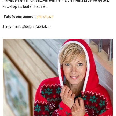
maken. Maak van dit seizoen een viering die niemand zal vergeten,
zowel op als buiten het veld.
Telefoonnummer
:
0487 591 370
E-mail:
info@debreifabriek.nl