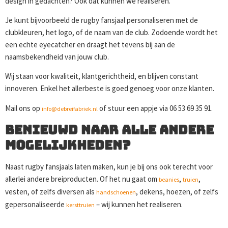
design in gedachten? Ook dat kunnen we realiseren.
Je kunt bijvoorbeeld de rugby fansjaal personaliseren met de
clubkleuren, het logo, of de naam van de club. Zodoende wordt het
een echte eyecatcher en draagt het tevens bij aan de
naamsbekendheid van jouw club.
Wij staan voor kwaliteit, klantgerichtheid, en blijven constant
innoveren. Enkel het allerbeste is goed genoeg voor onze klanten.
Mail ons op
of stuur een appje via 06 53 69 35 91.
info@debreifabriek.nl
Benieuwd naar alle andere
mogelijkheden?
Naast rugby fansjaals laten maken, kun je bij ons ook terecht voor
allerlei andere breiproducten. Of het nu gaat om
,
,
beanies
truien
vesten, of zelfs diversen als
, dekens, hoezen, of zelfs
handschoenen
gepersonaliseerde
– wij kunnen het realiseren.
kersttruien